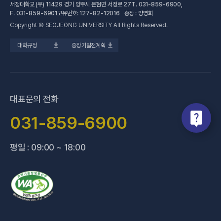
서정대학교 (우) 11429 경기 양주시 은현면 서정로 27
T.
031-859-6900
,
(새 창 열림)
공학계열
건강증진센터
(새 창 열림)
대학정보공시
F.
031-859-6901
고유번호: 127-82-12016 총장 : 양영희
Copyright © SEOJEONG UNIVERSITY All Rights Reserved.
(새 창 열림)
전문기술석사
교육혁신지원센터
업무추진비 사용내역
대학규정
중장기발전계획
(새 창 열림)
국제교육원
법정위원회 회의록
(새 창 열림)
기술사관육성사업단
회의록 공개
(새 창 열림)
산학협력처·단
기부금 현황
대표문의 전화
(새 창 열림)
성과관리(IR)센터
적립금 운용 현황
031-859-6900
(새 창 열림)
성인학습지원센터
평일 : 09:00 ~ 18:00
(새 창 열림)
세종학당지원센터
(새 창 열림)
신문방송국
(새 창 열림)
양주 베이비부머 행복캠퍼스
(새 창 열림
양주시어린이 급식관리지원센터