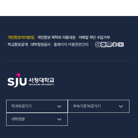
(새 창 열림)
(새 창 열림)
(새 창 열림)
개인정보처리방침
개인정보 목적외 이용대장
이메일 무단 수집거부
(새 창 열림)
(새 창 열림)
학교정보공개
대학정보공시
홈페이지 이용관련건의
학과바로가기
부속기관 바로가기
(새 창 열림)
인문사회계열
HiVE센터
대학현황
(새 창 열림
자연과학계열
가평군어린이 급식관리지원센터
예결산공고