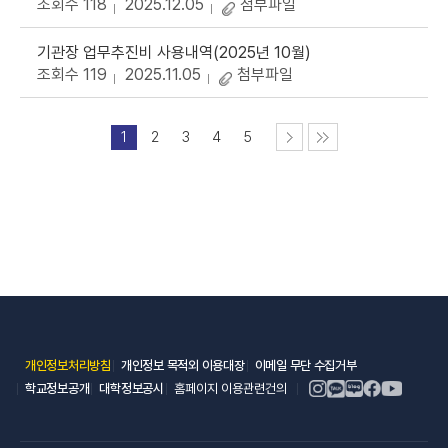
조회수 118
2025.12.05
첨부파일
기관장 업무추진비 사용내역(2025년 10월)
조회수 119
2025.11.05
첨부파일
1
2
3
4
5
(새 창 열림)
(새 창 열림)
(새 창 열림)
개인정보처리방침
개인정보 목적외 이용대장
이메일 무단 수집거부
(새 창 열림)
(새 창 열림)
학교정보공개
대학정보공시
홈페이지 이용관련건의