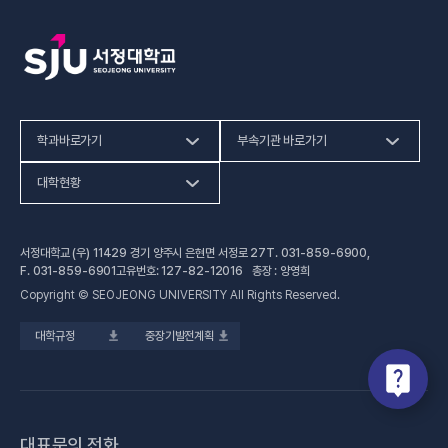
학과바로가기
부속기관 바로가기
(새 창 열림)
인문사회계열
HiVE센터
대학현황
(새 창 열림
자연과학계열
가평군어린이 급식관리지원센터
예결산공고
서정대학교 (우) 11429 경기 양주시 은현면 서정로 27
T.
031-859-6900
,
(새 창 열림)
공학계열
건강증진센터
(새 창 열림)
대학정보공시
F.
031-859-6901
고유번호: 127-82-12016 총장 : 양영희
Copyright © SEOJEONG UNIVERSITY All Rights Reserved.
(새 창 열림)
전문기술석사
교육혁신지원센터
업무추진비 사용내역
대학규정
중장기발전계획
(새 창 열림)
국제교육원
법정위원회 회의록
(새 창 열림)
기술사관육성사업단
회의록 공개
(새 창 열림)
산학협력처·단
기부금 현황
대표문의 전화