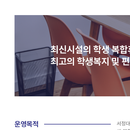
최신시설의
학생 복
최고의 학생복지 및
편
운영목적
서정대