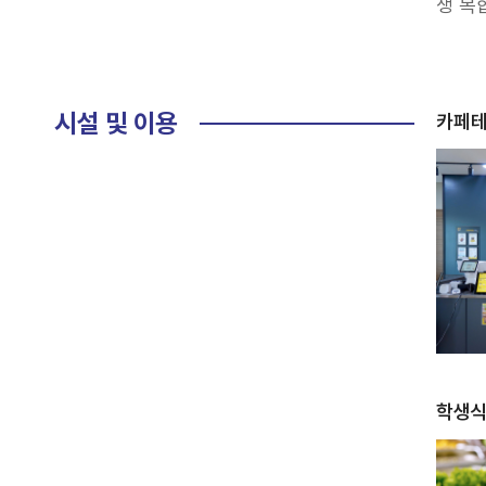
생 복
시설 및 이용
카페
학생