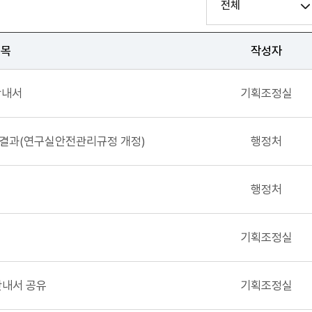
전체
제목
작성자
안내서
기획조정실
 결과(연구실안전관리규정 개정)
행정처
행정처
기획조정실
안내서 공유
기획조정실