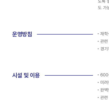
도록 
도 가
운영방침
재학
관련
경기
시설 및 이용
60
미려
완벽
관련