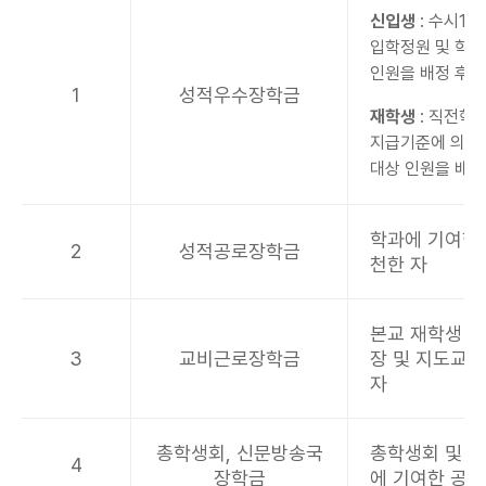
신입생
: 수시1,
입학정원 및 학과
인원을 배정 후 
1
성적우수장학금
재학생
: 직전학
지급기준에 의거 
대상 인원을 배정
학과에 기여한 
2
성적공로장학금
천한 자
본교 재학생 중
3
교비근로장학금
장 및 지도교
자
총학생회, 신문방송국
총학생회 및 
4
장학금
에 기여한 공로