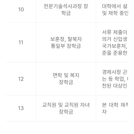
전문기술석사과정 장
대학에서 설치
10
학금
및 재학 중인 
서류 제출이 
보훈청, 탈북자
의거 신입생 
11
통일부 장학금
국가보훈처, 
준을 준용한 자
경제사정 곤란
면학 및 복지
12
는 등 학업, 
장학금
천된 대상인 자
교직원 및 교직원 자녀
본 대학 재직 
13
장학금
자