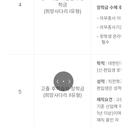
4
학금
장학금 수혜 후 의
(희망사다리 l유형)
- 의무종사 이행 
- 의무종사기간 :
- 장학생 온라인
필수
학적
: 대한민국 
(신·편입생 포함)
성적
: 직전학기 
고졸 후학습자 장학금
편입생은 성적기
5
(희망사다리 ll유형)
재직요건
: 고등
기준 산업체 재직
1년 이상)이며,
재직 중인 자