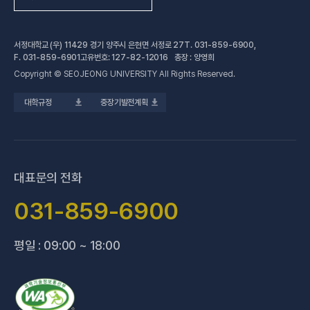
(새 창 열림
자연과학계열
가평군어린이 급식관리지원센터
예결산공고
서정대학교 (우) 11429 경기 양주시 은현면 서정로 27
T.
031-859-6900
,
(새 창 열림)
공학계열
건강증진센터
(새 창 열림)
대학정보공시
F.
031-859-6901
고유번호: 127-82-12016 총장 : 양영희
Copyright © SEOJEONG UNIVERSITY All Rights Reserved.
(새 창 열림)
전문기술석사
교육혁신지원센터
업무추진비 사용내역
대학규정
중장기발전계획
(새 창 열림)
국제교육원
법정위원회 회의록
(새 창 열림)
기술사관육성사업단
회의록 공개
(새 창 열림)
산학협력처·단
기부금 현황
대표문의 전화
(새 창 열림)
성과관리(IR)센터
적립금 운용 현황
031-859-6900
(새 창 열림)
성인학습지원센터
평일 : 09:00 ~ 18:00
(새 창 열림)
세종학당지원센터
(새 창 열림)
신문방송국
(새 창 열림)
양주 베이비부머 행복캠퍼스