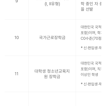
9
(l, ll유형)
학 중인 자 중
을 선발
대한민국 국적자
포함)이며, 학자
10
국가근로장학금
C0수준(70점/1
* 신·편입생·재입
대한민국 국적자
포함)이며, 직전학
대학생 청소년교육지
11
이상인 학생
원 장학금
* 신·편입생·재입