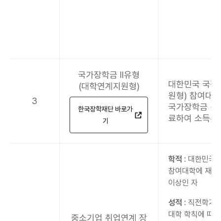
국가장학금 ll유형
대한민국 국적
(대학연계지원형)
원형) 참여대학
3
국가장학금 신
한국장학재단 바로가
료하여 소득수
기
학적
: 대한민국
참여대학에 재학 
이상인 자
성적
: 직전학기
대학 학칙에 따라
중소기업 취업연계 장