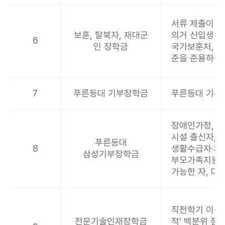
서류 제출이 
보훈, 탈북자, 재대군
의거 신입생 
6
인 장학금
국가보훈처, 
준을 준용하는
7
푸른등대 기부장학금
푸른등대 기부
장애인가정, 새
시설 출신자, 
푸른등대
8
생활수급자·차상
삼성기부장학금
부모가족지원법
가능한 자, 다
직전학기 이수학
전문기술인재장학금
적’ 백분위 점