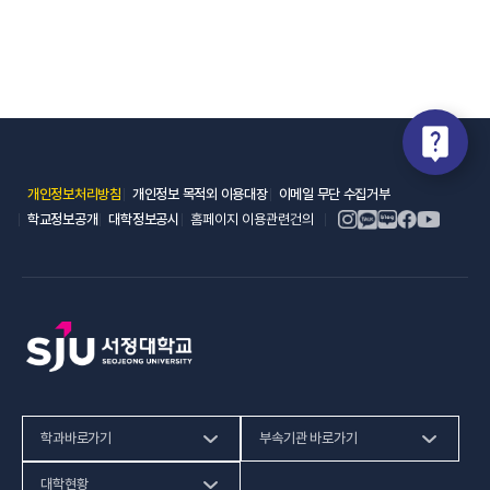
(새 창 열림)
(새 창 열림)
(새 창 열림)
개인정보처리방침
개인정보 목적외 이용대장
이메일 무단 수집거부
(새 창 열림)
(새 창 열림)
학교정보공개
대학정보공시
홈페이지 이용관련건의
학과바로가기
부속기관 바로가기
(새 창 열림)
인문사회계열
HiVE센터
대학현황