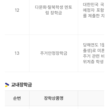
대한민국 국적
다문화·탈북학생 멘토
12
예정자 포함)이
링 장학금
를 제출한 자
당해연도 1월 1일
출생)로 미혼인
13
주거안정장학금
주거 관련 비용
위계층 학생
교내장학금
순번
장학상품명